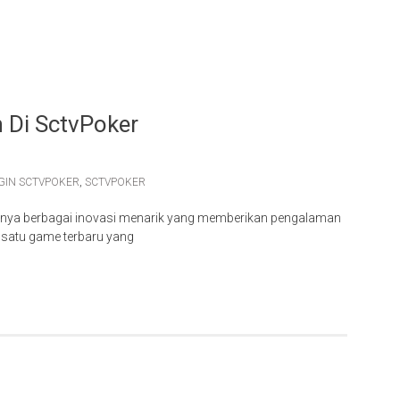
 Di SctvPoker
GIN SCTVPOKER
,
SCTVPOKER
rnya berbagai inovasi menarik yang memberikan pengalaman
 satu game terbaru yang