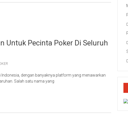
n Untuk Pecinta Poker Di Seluruh
OKER
di Indonesia, dengan banyaknya platform yang menawarkan
aruhan. Salah satu nama yang