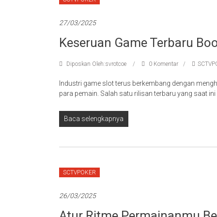
27/03/2025
Keseruan Game Terbaru Boo
Diposkan Oleh:svrotcoe
0 Komentar
SCTVP
Industri game slot terus berkembang dengan mengha
para pemain. Salah satu rilisan terbaru yang saat in
Baca selengkapnya
SCTVPOKER
26/03/2025
Atur Ritme Permainanmu Be