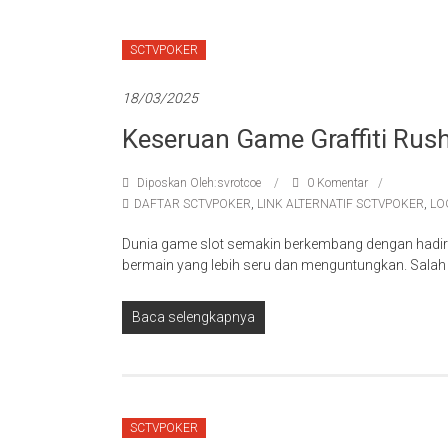
SCTVPOKER
18/03/2025
Keseruan Game Graffiti Rush
Diposkan Oleh:svrotcoe
0 Komentar
DAFTAR SCTVPOKER
,
LINK ALTERNATIF SCTVPOKER
,
LO
Dunia game slot semakin berkembang dengan hadi
bermain yang lebih seru dan menguntungkan. Salah
Baca selengkapnya
SCTVPOKER