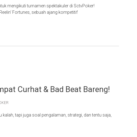
ntuk mengikuti turnamen spektakuler di SctvPoker!
elin’ Fortunes, sebuah ajang kompetitif
mpat Curhat & Bad Beat Bareng!
OKER
lah, tapi juga soal pengalaman, strategi, dan tentu saja,