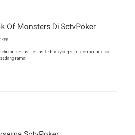
k Of Monsters Di SctvPoker
OKER
dirkan inovasi-inovasi terbaru yang semakin menarik bagi
i sedang ramai
rsama SctvPoker