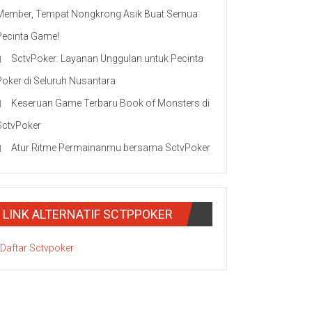
Member, Tempat Nongkrong Asik Buat Semua
Pecinta Game!
SctvPoker: Layanan Unggulan untuk Pecinta
Poker di Seluruh Nusantara
Keseruan Game Terbaru Book of Monsters di
SctvPoker
Atur Ritme Permainanmu bersama SctvPoker
LINK ALTERNATIF SCTPPOKER