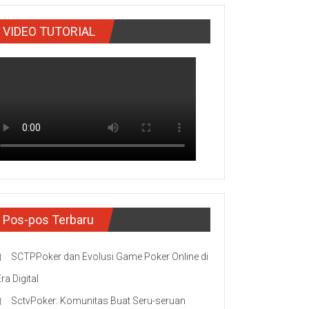
VIDEO TUTORIAL
Pos-pos Terbaru
SCTPPoker dan Evolusi Game Poker Online di
ra Digital
SctvPoker: Komunitas Buat Seru-seruan