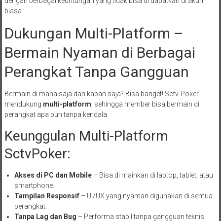
dengan berbagai keuntungan yang tidak bisa di dapatkan di akun
biasa.
Dukungan Multi-Platform –
Bermain Nyaman di Berbagai
Perangkat Tanpa Gangguan
Bermain di mana saja dan kapan saja? Bisa banget! Sctv-Poker
mendukung
multi-platform
, sehingga member bisa bermain di
perangkat apa pun tanpa kendala.
Keunggulan Multi-Platform
SctvPoker:
Akses di PC dan Mobile
– Bisa di mainkan di laptop, tablet, atau
smartphone.
Tampilan Responsif
– UI/UX yang nyaman digunakan di semua
perangkat.
Tanpa Lag dan Bug
– Performa stabil tanpa gangguan teknis.