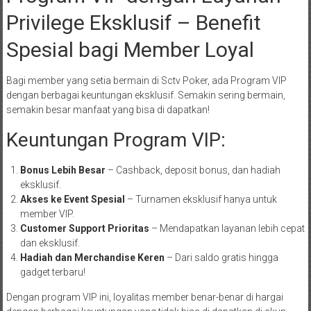
Privilege Eksklusif – Benefit
Spesial bagi Member Loyal
Bagi member yang setia bermain di
Sctv Poker
, ada Program VIP
dengan berbagai keuntungan eksklusif. Semakin sering bermain,
semakin besar manfaat yang bisa di dapatkan!
Keuntungan Program VIP:
Bonus Lebih Besar
– Cashback, deposit bonus, dan hadiah
eksklusif.
Akses ke Event Spesial
– Turnamen eksklusif hanya untuk
member VIP.
Customer Support Prioritas
– Mendapatkan layanan lebih cepat
dan eksklusif.
Hadiah dan Merchandise Keren
– Dari saldo gratis hingga
gadget terbaru!
Dengan program VIP ini, loyalitas member benar-benar di hargai