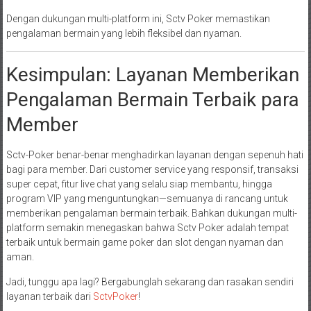
Dengan dukungan multi-platform ini, Sctv Poker memastikan
pengalaman bermain yang lebih fleksibel dan nyaman.
Kesimpulan: Layanan Memberikan
Pengalaman Bermain Terbaik para
Member
Sctv-Poker benar-benar menghadirkan layanan dengan sepenuh hati
bagi para member. Dari customer service yang responsif, transaksi
super cepat, fitur live chat yang selalu siap membantu, hingga
program VIP yang menguntungkan—semuanya di rancang untuk
memberikan pengalaman bermain terbaik. Bahkan dukungan multi-
platform semakin menegaskan bahwa Sctv Poker adalah tempat
terbaik untuk bermain game poker dan slot dengan nyaman dan
aman.
Jadi, tunggu apa lagi? Bergabunglah sekarang dan rasakan sendiri
layanan terbaik dari
SctvPoker
!