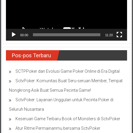
00:00
11:20
Pos-pos Terbaru
SCTPPoker dan Evolusi Game Poker Online di Era Digital
SctvPoker: Komunitas Buat Seru-seruan Member, Tempat
Nongkrong Asik Buat Semua Pecinta Game!
SctvPoker: Layanan Unggulan untuk Pecinta Poker di
Seluruh Nusantara
Keseruan Game Terbaru Book of Monsters di SctvPoker
Atur Ritme Permainanmu bersama SctvPoker