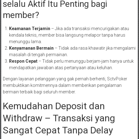
selalu Aktif Itu Penting bagi
member?
Keamanan Terjamin
– Jika ada transaksi mencurigakan atau
kendala teknis, member bisa langsung melapor tanpa harus
menunggu lama.
Kenyamanan Bermain
– Tidak ada rasa khawatir jika mengalami
masalah di tengah permainan.
Respon Cepat
– Tidak perlu menunggu berjam-jam hanya untuk
mendapatkan jawaban atas pertanyaan atau keluhan.
Dengan layanan pelanggan yang gak pernah berhenti, SctvPoker
membuktikan komitmennya dalam memberikan pengalaman
bermain terbaik bagi seluruh member.
Kemudahan Deposit dan
Withdraw – Transaksi yang
Sangat Cepat Tanpa Delay