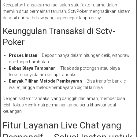
Kecepatan transaksi menjadi salah satu faktor utama dalam
memilih situs permainan taruhan. SctvPoker menghadirkan sistem
deposit dan withdraw yang super cepat tanpa delay.
Keunggulan Transaksi di Sctv-
Poker
Proses Instan
– Deposit hanya dalam hitungan detik, withdraw
cair tanpa hambatan.
Bebas Biaya Tambahan
– Tidak ada potongan atau biaya
tersembunyi dalam setiap transaksi.
Banyak Pilihan Metode Pembayaran
– Bisa transfer bank, e-
wallet, hingga metode pembayaran digital lainnya.
Dengan sistem transaksi yang canggih dan aman, member bisa
lebih fokus menikmati permainan tanpa perlu khawatir soal
keuangan.
Fitur Layanan Live Chat yang