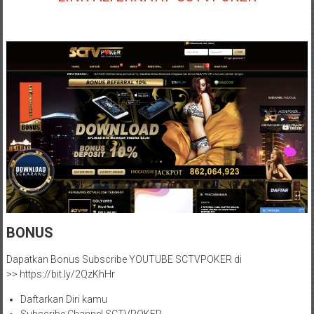
BONUS
Dapatkan Bonus Subscribe YOUTUBE SCTVPOKER di
>> https://bit.ly/2QzKhHr
Daftarkan Diri kamu
Subscribe Channel SCTVPOKER