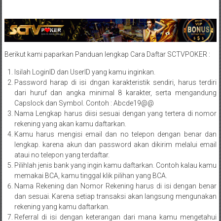
Berikut kami paparkan Panduan lengkap Cara Daftar SCTVPOKER :
Isilah LoginID dan UserID yang kamu inginkan.
Password harap di isi dngan karakteristik sendiri, harus terdiri
dari huruf dan angka minimal 8 karakter, serta mengandung
Capslock dan Symbol. Contoh : Abcde19@@
Nama Lengkap harus diisi sesuai dengan yang tertera di nomor
rekening yang akan kamu daftarkan.
Kamu harus mengisi email dan no telepon dengan benar dan
lengkap. karena akun dan password akan dikirim melalui email
ataui no telepon yang terdaftar.
Pilihlah jenis bank yang ingin kamu daftarkan. Contoh kalau kamu
memakai BCA, kamu tinggal klik pilihan yang BCA.
Nama Rekening dan Nomor Rekening harus di isi dengan benar
dan sesuai. Karena setiap transaksi akan langsung mengunakan
rekening yang kamu daftarkan.
Referral di isi dengan keterangan dari mana kamu mengetahui