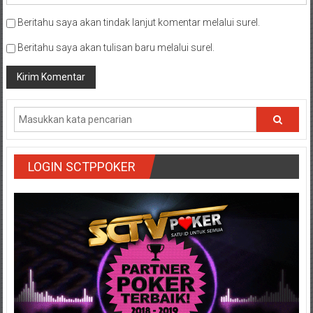
Beritahu saya akan tindak lanjut komentar melalui surel.
Beritahu saya akan tulisan baru melalui surel.
LOGIN SCTPPOKER