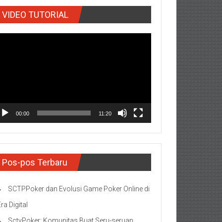
VIDEO TUTORIAL
mutar
deo
00:00
11:20
Pos-pos Terbaru
SCTPPoker dan Evolusi Game Poker Online di
ra Digital
SctvPoker: Komunitas Buat Seru-seruan