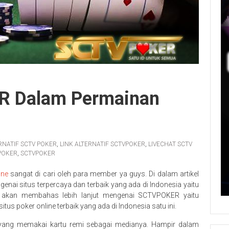
ER Dalam Permainan
RNATIF SCTV POKER
,
LINK ALTERNATIF SCTVPOKER
,
LIVECHAT SCTV
POKER
,
SCTVPOKER
ine
sangat di cari oleh para member ya guys. Di dalam artikel
ai situs terpercaya dan terbaik yang ada di Indonesia yaitu
s akan membahas lebih lanjut mengenai SCTVPOKER yaitu
itus poker online terbaik yang ada di Indonesia satu ini.
 yang memakai kartu remi sebagai medianya. Hampir dalam