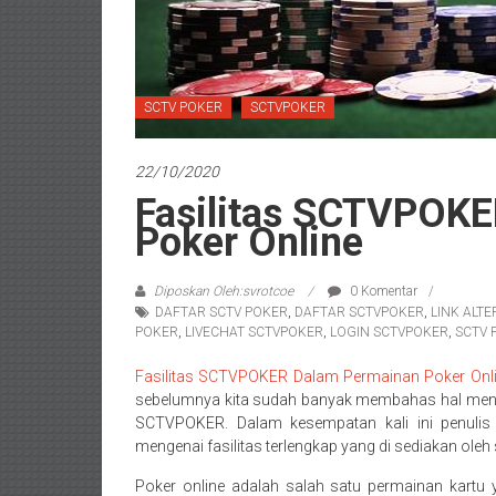
SCTV POKER
SCTVPOKER
22/10/2020
Fasilitas SCTVPOK
Poker Online
Diposkan Oleh:svrotcoe
0 Komentar
DAFTAR SCTV POKER
,
DAFTAR SCTVPOKER
,
LINK ALTE
POKER
,
LIVECHAT SCTVPOKER
,
LOGIN SCTVPOKER
,
SCTV 
Fasilitas SCTVPOKER Dalam Permainan Poker Onl
sebelumnya kita sudah banyak membahas hal mengen
SCTVPOKER. Dalam kesempatan kali ini penuli
mengenai fasilitas terlengkap yang di sediakan oleh s
Poker online adalah salah satu permainan kartu