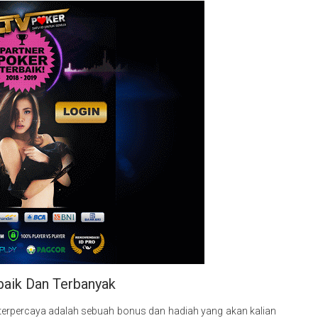
baik Dan Terbanyak
ne terpercaya adalah sebuah bonus dan hadiah yang akan kalian