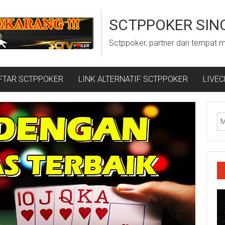
SCTPPOKER SIN
Sctppoker, partner dan tempat m
FTAR SCTPPOKER
LINK ALTERNATIF SCTPPOKER
LIVE