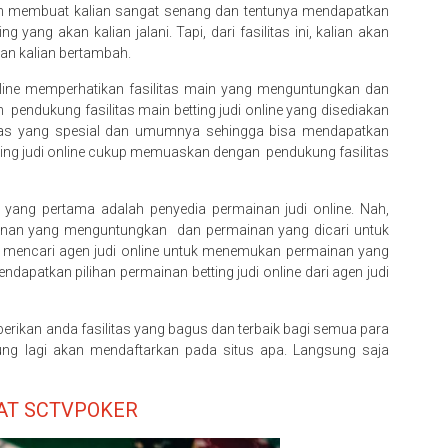
akan membuat kalian sangat senang dan tentunya mendapatkan
 yang akan kalian jalani. Tapi, dari fasilitas ini, kalian akan
n kalian bertambah.
nline memperhatikan fasilitas main yang menguntungkan dan
pendukung fasilitas main betting judi online yang disediakan
silitas yang spesial dan umumnya sehingga bisa mendapatkan
ting judi online cukup memuaskan dengan pendukung fasilitas
ne yang pertama adalah penyedia permainan judi online. Nah,
mainan yang menguntungkan dan permainan yang dicari untuk
n mencari agen judi online untuk menemukan permainan yang
apatkan pilihan permainan betting judi online dari agen judi
ikan anda fasilitas yang bagus dan terbaik bagi semua para
ung lagi akan mendaftarkan pada situs apa. Langsung saja
AT SCTVPOKER