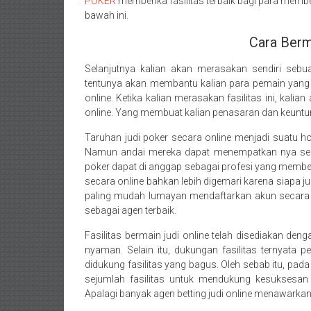
POKER
memberika fasilitas terbaik bagi para membern
bawah ini.
Cara Ber
Selanjutnya kalian akan merasakan sendiri sebu
tentunya akan membantu kalian para pemain yan
online. Ketika kalian merasakan fasilitas ini, k
online. Yang membuat kalian penasaran dan keunt
Taruhan judi poker secara online menjadi suatu 
Namun andai mereka dapat menempatkan nya seca
poker dapat di anggap sebagai profesi yang memberi
secara online bahkan lebih digemari karena siapa j
paling mudah lumayan mendaftarkan akun secara
sebagai agen terbaik.
Fasilitas bermain judi online telah disediakan den
nyaman. Selain itu, dukungan fasilitas ternyata
didukung fasilitas yang bagus. Oleh sebab itu, pada
sejumlah fasilitas untuk mendukung kesuksesan
Apalagi banyak agen betting judi online menawarkan 