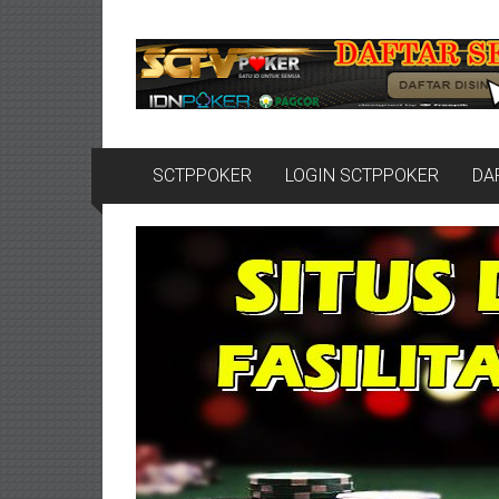
Lompat
ke
konten
SCTPPOKER
LOGIN SCTPPOKER
DA