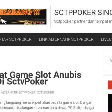
SCTPPOKER SIN
Sctppoker, partner dan tempat m
FTAR SCTPPOKER
LINK ALTERNATIF SCTPPOKER
LIVE
at Game Slot Anubis
Di SctvPoker
K ALTERNATIF SCTVPOKER
,
SCTVPOKER
ang langsung menarik perhatian pecinta game slot. Dengan
 sensasi petualangan ke zaman para dewa. PG Soft, sebagai