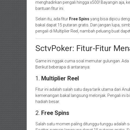
menghadirkan pengali hingga x500! Bayangin aja, ke
bantuan fitur ini.
Selain itu, ada fitur
Free Spins
yang bisa dipicu denga
bakal dapat 15 putaran gratis. Dan jangan lupa, s
pengali di Multiplier Reel, nambah peluang buat dape
SctvPoker: Fitur-Fitur Men
Game ini nggak cuma soal memutar gulungan. Ada ban
Berikut beberapa di antaranya:
1.
Multiplier Reel
Fitur ini adalah salah satu daya tarik utama dari Anub
kemenangan bakal langsung melonjak. Pengali ini b
hadiah besar.
2.
Free Spins
Salah satu momen paling ditunggu-tunggu adalah sa