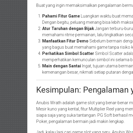
Buat yang ingin memaksimalkan pengalaman bermain,
Pahami Fitur Game
Luangkan waktu buat memaham
Dengan begitu, peluang menang bisa lebih maksi
Atur Taruhan dengan Bijak
Jangan terburu-buru
memahami ritme permainan, lalu tingkatkan seca
Manfaatkan Fitur Demo
Sebelum bermain dengan 
yang bagus buat memahami game tanpa risiko k
Perhatikan Simbol Scatter
Simbol Scatter adala
memperhatikan kemunculan simbol ini selama b
Main dengan Santai
Ingat, tujuan utama bermai
kemenangan besar, nikmati setiap putaran denga
Kesimpulan: Pengalaman y
Anubis Wrath adalah game slot yang benar-benar
Mesir kuno yang kental, fitur Multiplier Reel yang m
siapa saja yang suka tantangan. PG Soft berhasil me
Poker, pengalaman bermain jadi makin lengkap.
Jadi, kalau lagi cari game slot yang seru, Anubis Wrat