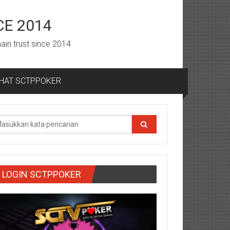
CE 2014
ain trust since 2014
CHAT SCTPPOKER
LOGIN SCTPPOKER