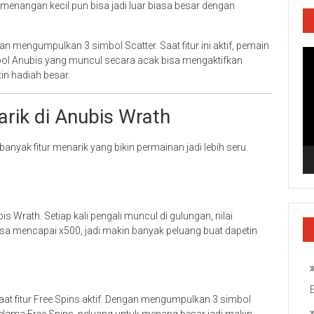
menangan kecil pun bisa jadi luar biasa besar dengan
n mengumpulkan 3 simbol Scatter. Saat fitur ini aktif, pemain
Pe
imbol Anubis yang muncul secara acak bisa mengaktifkan
Vi
tin hadiah besar.
arik di Anubis Wrath
yak fitur menarik yang bikin permainan jadi lebih seru.
is Wrath. Setiap kali pengali muncul di gulungan, nilai
isa mencapai x500, jadi makin banyak peluang buat dapetin
E
at fitur Free Spins aktif. Dengan mengumpulkan 3 simbol