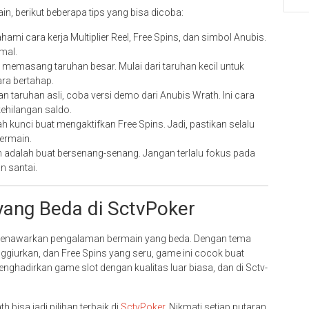
 berikut beberapa tips yang bisa dicoba:
i cara kerja Multiplier Reel, Free Spins, dan simbol Anubis.
mal.
 memasang taruhan besar. Mulai dari taruhan kecil untuk
ra bertahap.
taruhan asli, coba versi demo dari Anubis Wrath. Ini cara
ehilangan saldo.
h kunci buat mengaktifkan Free Spins. Jadi, pastikan selalu
ermain.
n adalah buat bersenang-senang. Jangan terlalu fokus pada
n santai.
ang Beda di SctvPoker
 menawarkan pengalaman bermain yang beda. Dengan tema
enggiurkan, dan Free Spins yang seru, game ini cocok buat
nghadirkan game slot dengan kualitas luar biasa, dan di Sctv-
h bisa jadi pilihan terbaik di
SctvPoker
. Nikmati setiap putaran,