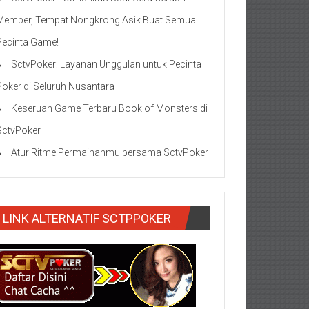
Member, Tempat Nongkrong Asik Buat Semua
Pecinta Game!
SctvPoker: Layanan Unggulan untuk Pecinta
Poker di Seluruh Nusantara
Keseruan Game Terbaru Book of Monsters di
SctvPoker
Atur Ritme Permainanmu bersama SctvPoker
LINK ALTERNATIF SCTPPOKER