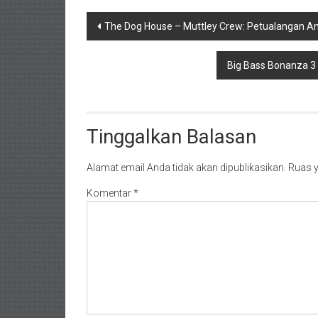
Navigasi
The Dog House – Muttley Crew: Petualangan Anj
pos
Big Bass Bonanza 3 
Tinggalkan Balasan
Alamat email Anda tidak akan dipublikasikan.
Ruas y
Komentar
*