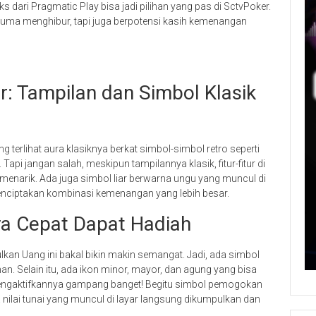
ks dari Pragmatic Play bisa jadi pilihan yang pas di SctvPoker.
uma menghibur, tapi juga berpotensi kasih kemenangan
: Tampilan dan Simbol Klasik
terlihat aura klasiknya berkat simbol-simbol retro seperti
api jangan salah, meskipun tampilannya klasik, fitur-fitur di
enarik. Ada juga simbol liar berwarna ungu yang muncul di
ciptakan kombinasi kemenangan yang lebih besar.
ra Cepat Dapat Hadiah
lkan Uang ini bakal bikin makin semangat. Jadi, ada simbol
han. Selain itu, ada ikon minor, mayor, dan agung yang bisa
engaktifkannya gampang banget! Begitu simbol pemogokan
ilai tunai yang muncul di layar langsung dikumpulkan dan