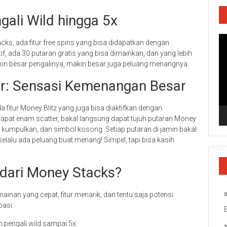
gali Wild hingga 5x
Pe
cks, ada fitur free spins yang bisa didapatkan dengan
Vi
ktif, ada 30 putaran gratis yang bisa dimainkan, dan yang lebih
makin besar pengalinya, makin besar juga peluang menangnya.
er: Sensasi Kemenangan Besar
 fitur Money Blitz yang juga bisa diaktifkan dengan
dapat enam scatter, bakal langsung dapat tujuh putaran Money
mbol kumpulkan, dan simbol kosong. Setiap putaran di jamin bakal
elalu ada peluang buat menang! Simpel, tapi bisa kasih
 dari Money Stacks?
inan yang cepat, fitur menarik, dan tentu saja potensi
pasi:
E
 pengali wild sampai 5x.