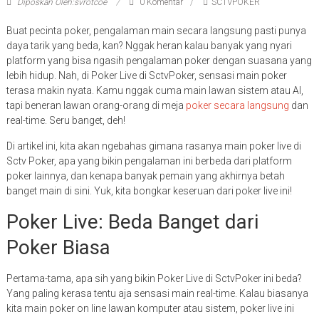
Diposkan Oleh:svrotcoe
0 Komentar
SCTVPOKER
Buat pecinta poker, pengalaman main secara langsung pasti punya
daya tarik yang beda, kan? Nggak heran kalau banyak yang nyari
platform yang bisa ngasih pengalaman poker dengan suasana yang
lebih hidup. Nah, di Poker Live di SctvPoker, sensasi main poker
terasa makin nyata. Kamu nggak cuma main lawan sistem atau AI,
tapi beneran lawan orang-orang di meja
poker secara langsung
dan
real-time. Seru banget, deh!
Di artikel ini, kita akan ngebahas gimana rasanya main poker live di
Sctv Poker, apa yang bikin pengalaman ini berbeda dari platform
poker lainnya, dan kenapa banyak pemain yang akhirnya betah
banget main di sini. Yuk, kita bongkar keseruan dari poker live ini!
Poker Live: Beda Banget dari
Poker Biasa
Pertama-tama, apa sih yang bikin Poker Live di SctvPoker ini beda?
Yang paling kerasa tentu aja sensasi main real-time. Kalau biasanya
kita main poker on line lawan komputer atau sistem, poker live ini