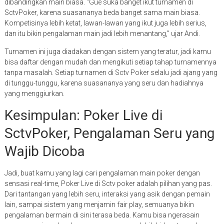
dibandingkan main biasa. “Gue suka banget ikut turnamen di
SctvPoker, karena suasananya beda banget sama main biasa.
Kompetisinya lebih ketat, lawan-lawan yang ikut juga lebih serius,
dan itu bikin pengalaman main jadi lebih menantang,” ujar Andi.
Turnamen ini juga diadakan dengan sistem yang teratur, jadi kamu
bisa daftar dengan mudah dan mengikuti setiap tahap turnamennya
tanpa masalah. Setiap turnamen di Sctv Poker selalu jadi ajang yang
di tunggu-tunggu, karena suasananya yang seru dan hadiahnya
yang menggiurkan.
Kesimpulan: Poker Live di
SctvPoker, Pengalaman Seru yang
Wajib Dicoba
Jadi, buat kamu yang lagi cari pengalaman main poker dengan
sensasi real-time, Poker Live di Sctv poker adalah pilihan yang pas.
Dari tantangan yang lebih seru, interaksi yang asik dengan pemain
lain, sampai sistem yang menjamin fair play, semuanya bikin
pengalaman bermain di sini terasa beda. Kamu bisa ngerasain