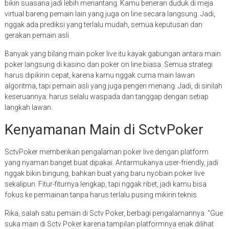
bikin suasana jadi lebih menantang. Kamu beneran duduk di meja
virtual bareng pemain lain yang juga on line secara langsung. Jadi,
nggak ada prediksi yang terlalu mudah, semua keputusan dan
gerakan pemain asli.
Banyak yang bilang main poker live itu kayak gabungan antara main
poker langsung di kasino dan poker on line biasa. Semua strategi
harus dipikirin cepat, karena kamu nggak cuma main lawan
algoritma, tapi pemain asli yang juga pengen menang. Jadi, di sinilah
keseruannya: harus selalu waspada dan tanggap dengan setiap
langkah lawan.
Kenyamanan Main di SctvPoker
SctvPoker memberikan pengalaman poker live dengan platform
yang nyaman banget buat dipakai. Antarmukanya user-friendly, jadi
nggak bikin bingung, bahkan buat yang baru nyobain poker live
sekalipun. Fitur-fiturnya lengkap, tapi nggak ribet, jadi kamu bisa
fokus ke permainan tanpa harus terlalu pusing mikirin teknis.
Rika, salah satu pemain di Sctv Poker, berbagi pengalamannya. “Gue
suka main di Sctv Poker karena tampilan platformnya enak dilihat