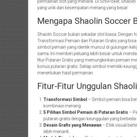
permainan slot yang menarik. Di SctvPoker, Shaoli
yang unik dan kesempatan menang yang besar.
Mengapa Shaolin Soccer B
Shaolin Soccer bukan sekadar slot biasa. Dengan for
Transformasi Pemain dan Putaran Gratis yang bisa
simbol pemain yang identik muncul di gulungan ke
sama. Ini memberi peluang lebih besar untuk mendap
fitur Putaran Gratis yang memungkinkan pemain me
bonus putaran gratis. Setiap simbol memiliki keun
menentukan hasil permainan.
Fitur-Fitur Unggulan Shaol
Transformasi Simbol
– Simbol pemain bisa ber
kombinasi menang.
5 Pilihan Simbol Pemain di Putaran Gratis
– Pe
putaran gratis dengan keunggulan yang berbeda
Desain Grafis yang Menawan
– Efek visual be
lebih menarik.