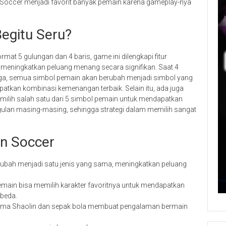
n Soccer menjadi favorit banyak pemain karena gameplay-nya
egitu Seru?
mat 5 gulungan dan 4 baris, game ini dilengkapi fitur
 meningkatkan peluang menang secara signifikan. Saat 4
tiga, semua simbol pemain akan berubah menjadi simbol yang
atkan kombinasi kemenangan terbaik. Selain itu, ada juga
milih salah satu dari 5 simbol pemain untuk mendapatkan
ggulan masing-masing, sehingga strategi dalam memilih sangat
in Soccer
ubah menjadi satu jenis yang sama, meningkatkan peluang
main bisa memilih karakter favoritnya untuk mendapatkan
-beda.
rtema Shaolin dan sepak bola membuat pengalaman bermain