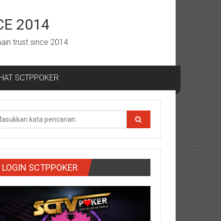
CE 2014
ain trust since 2014
CHAT SCTPPOKER
LOGIN SCTPPOKER