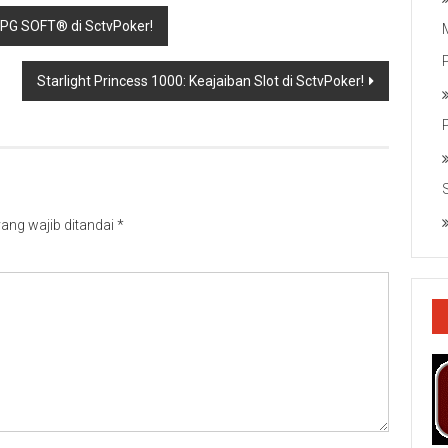
 PG SOFT® di SctvPoker!
Starlight Princess 1000: Keajaiban Slot di SctvPoker!
ang wajib ditandai
*