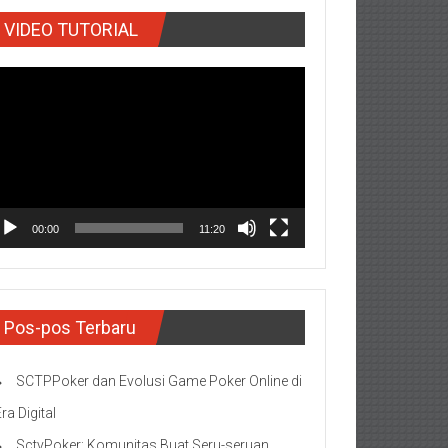
VIDEO TUTORIAL
mutar
deo
00:00
11:20
Pos-pos Terbaru
SCTPPoker dan Evolusi Game Poker Online di
ra Digital
SctvPoker: Komunitas Buat Seru-seruan