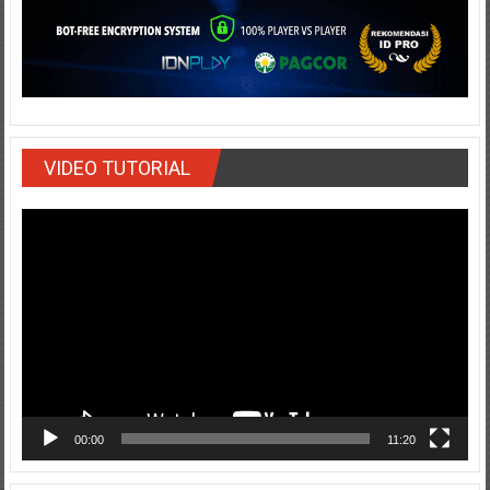
VIDEO TUTORIAL
Pemutar
Video
00:00
11:20