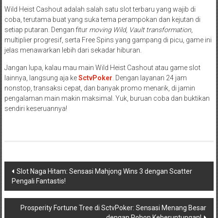
Wild Heist Cashout adalah salah satu slot terbaru yang wajib di
coba, terutama buat yang suka tema perampokan dan kejutan di
setiap putaran. Dengan fitur
moving Wild
,
Vault transformation
,
multiplier progresif, serta Free Spins yang gampang di picu, game ini
jelas menawarkan lebih dari sekadar hiburan.
Jangan lupa, kalau mau main Wild Heist Cashout atau game slot
lainnya, langsung aja ke
SctvPoker
. Dengan layanan 24 jam
nonstop, transaksi cepat, dan banyak promo menarik, di jamin
pengalaman main makin maksimal. Yuk, buruan coba dan buktikan
sendiri keseruannya!
Navigasi
Slot Naga Hitam: Sensasi Mahjong Wins 3 dengan Scatter
Pengali Fantastis!
pos
Prosperity Fortune Tree di SctvPoker: Sensasi Menang Besar
dengan Pohon Keberuntungan!