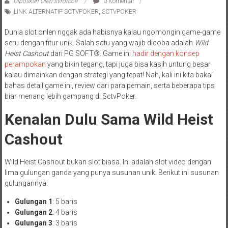
Diposkan Oleh:svrotcoe
0 Komentar
LINK ALTERNATIF SCTVPOKER
,
SCTVPOKER
Dunia slot onlen nggak ada habisnya kalau ngomongin game-game
seru dengan fitur unik. Salah satu yang wajib dicoba adalah
Wild
Heist Cashout
dari PG SOFT®. Game ini
hadir dengan konsep
perampokan
yang bikin tegang, tapi juga bisa kasih untung besar
kalau dimainkan dengan strategi yang tepat! Nah, kali ini kita bakal
bahas detail game ini, review dari para pemain, serta beberapa tips
biar menang lebih gampang di SctvPoker.
Kenalan Dulu Sama Wild Heist
Cashout
Wild Heist Cashout bukan slot biasa. Ini adalah slot video dengan
lima gulungan ganda yang punya susunan unik. Berikut ini susunan
gulungannya:
Gulungan 1
: 5 baris
Gulungan 2
: 4 baris
Gulungan 3
: 3 baris