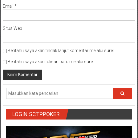
Email
*
Situs Web
Beritahu saya akan tindak lanjut komentar melalui surel.
Beritahu saya akan tulisan baru melalui surel.
LOGIN SCTPPOKER